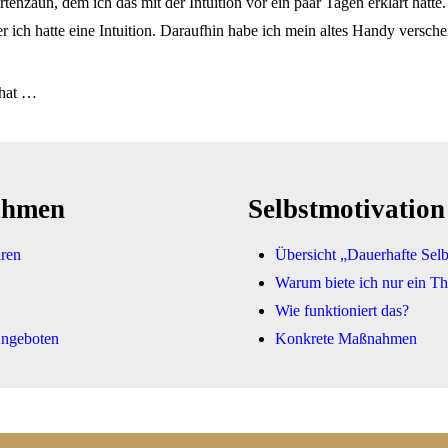
zaun, dem ich das mit der Intuition vor ein paar Tagen erklärt hatte. „
 ich hatte eine Intuition. Daraufhin habe ich mein altes Handy versche
 hat …
ahmen
Selbstmotivation
ren
Übersicht „Dauerhafte Selb
Warum biete ich nur ein T
Wie funktioniert das?
Angeboten
Konkrete Maßnahmen