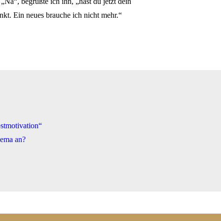
Na“, begrüßte ich ihn, „hast du jetzt dein
nkt. Ein neues brauche ich nicht mehr.“
stmotivation“
hema an?