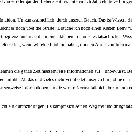
e Kinder oder gar den Lebenspartner, mit dem ich Jahrzehnte verbringen
Intuition. Umgangssprachlich: durch unseren Bauch. Das ist Wissen, das 
 Reicht es noch über die Straße? Brauche ich noch einen Kasten Bier? 
st begrenzt und macht nur einen kleinen Teil unseres tatsächlichen Wiss
delt es sich, wenn wir eine Intuition haben, um den Abruf von Informat
ehmen die ganze Zeit massenweise Informationen auf – unbewusst. Bei
gen anfühlt. All das und vieles mehr verarbeitet unser Gehirn, ohne d
assenweise Informationen, an die wir im Normalfall nicht heran komm
Lichtlein durchzudringen. Es kämpft sich seinen Weg frei und dringt ta