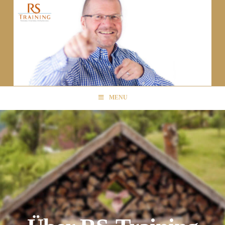
Dauerhafte
Selbstmotivati
|
MENU
RS
Training